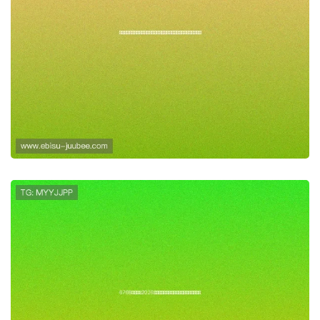
九游电子娱乐下载手机版优化世界杯专
题报道内容带来沉浸式体育赛事体验