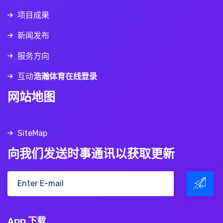
项目成果
新闻发布
服务方向
互动
浩瀚体育在线登录
网站地图
SiteMap
向我们发送时事通讯以获取更新
App 下载