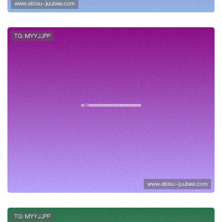
在679娱乐棋牌平台上畅享世界杯主题
棋牌娱乐活动提升您的体育娱乐体验